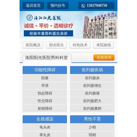
返回首页
预约挂号
15837940750
医院概况
阳光医生
特色技术
来院路线
洛阳阳光医院男科科室
在线咨询
功能性障碍
前列腺疾病
阳痿
前列腺炎
早泄
前列腺增生
勃起障碍
前列腺痛
性交障碍
前列腺肥大
射精障碍
前列腺囊肿
生殖感染
男性不育
龟头炎
少精
睾丸炎
弱精