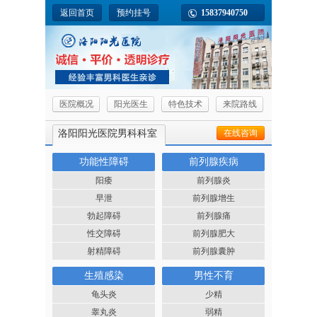
返回首页
预约挂号
15837940750
医院概况
阳光医生
特色技术
来院路线
洛阳阳光医院男科科室
在线咨询
功能性障碍
前列腺疾病
阳痿
前列腺炎
早泄
前列腺增生
勃起障碍
前列腺痛
性交障碍
前列腺肥大
射精障碍
前列腺囊肿
生殖感染
男性不育
龟头炎
少精
睾丸炎
弱精