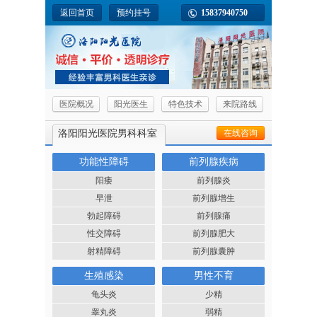
返回首页
预约挂号
15837940750
医院概况
阳光医生
特色技术
来院路线
洛阳阳光医院男科科室
在线咨询
功能性障碍
前列腺疾病
阳痿
前列腺炎
早泄
前列腺增生
勃起障碍
前列腺痛
性交障碍
前列腺肥大
射精障碍
前列腺囊肿
生殖感染
男性不育
龟头炎
少精
睾丸炎
弱精