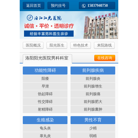
返回首页
预约挂号
15837940750
医院概况
阳光医生
特色技术
来院路线
洛阳阳光医院男科科室
在线咨询
功能性障碍
前列腺疾病
阳痿
前列腺炎
早泄
前列腺增生
勃起障碍
前列腺痛
性交障碍
前列腺肥大
射精障碍
前列腺囊肿
生殖感染
男性不育
龟头炎
少精
睾丸炎
弱精