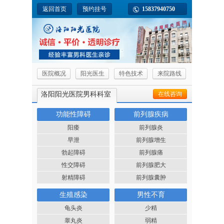
返回首页
预约挂号
15837940750
医院概况
阳光医生
特色技术
来院路线
洛阳阳光医院男科科室
在线咨询
功能性障碍
前列腺疾病
阳痿
前列腺炎
早泄
前列腺增生
勃起障碍
前列腺痛
性交障碍
前列腺肥大
射精障碍
前列腺囊肿
生殖感染
男性不育
龟头炎
少精
睾丸炎
弱精