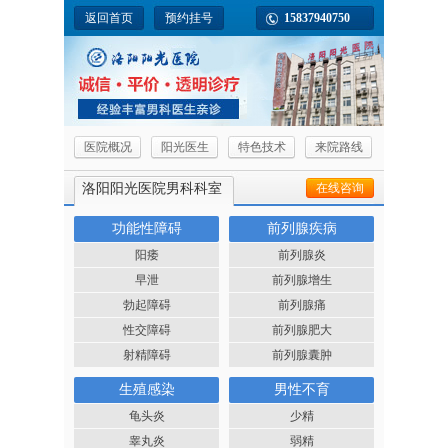
返回首页
预约挂号
15837940750
医院概况
阳光医生
特色技术
来院路线
洛阳阳光医院男科科室
在线咨询
功能性障碍
前列腺疾病
阳痿
前列腺炎
早泄
前列腺增生
勃起障碍
前列腺痛
性交障碍
前列腺肥大
射精障碍
前列腺囊肿
生殖感染
男性不育
龟头炎
少精
睾丸炎
弱精