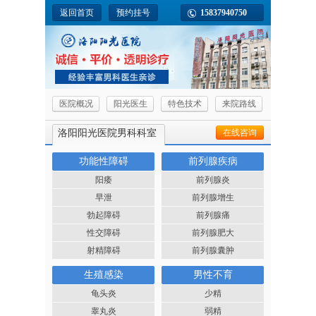
返回首页
预约挂号
15837940750
医院概况
阳光医生
特色技术
来院路线
洛阳阳光医院男科科室
在线咨询
功能性障碍
前列腺疾病
阳痿
前列腺炎
早泄
前列腺增生
勃起障碍
前列腺痛
性交障碍
前列腺肥大
射精障碍
前列腺囊肿
生殖感染
男性不育
龟头炎
少精
睾丸炎
弱精