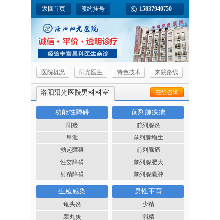
返回首页
预约挂号
15837940750
医院概况
阳光医生
特色技术
来院路线
洛阳阳光医院男科科室
在线咨询
功能性障碍
前列腺疾病
阳痿
前列腺炎
早泄
前列腺增生
勃起障碍
前列腺痛
性交障碍
前列腺肥大
射精障碍
前列腺囊肿
生殖感染
男性不育
龟头炎
少精
睾丸炎
弱精