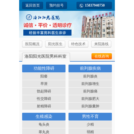
返回首页
预约挂号
15837940750
医院概况
阳光医生
特色技术
来院路线
洛阳阳光医院男科科室
在线咨询
功能性障碍
前列腺疾病
阳痿
前列腺炎
早泄
前列腺增生
勃起障碍
前列腺痛
性交障碍
前列腺肥大
射精障碍
前列腺囊肿
生殖感染
男性不育
龟头炎
少精
睾丸炎
弱精