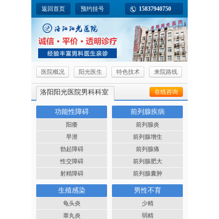
返回首页
预约挂号
15837940750
医院概况
阳光医生
特色技术
来院路线
洛阳阳光医院男科科室
在线咨询
功能性障碍
前列腺疾病
阳痿
前列腺炎
早泄
前列腺增生
勃起障碍
前列腺痛
性交障碍
前列腺肥大
射精障碍
前列腺囊肿
生殖感染
男性不育
龟头炎
少精
睾丸炎
弱精