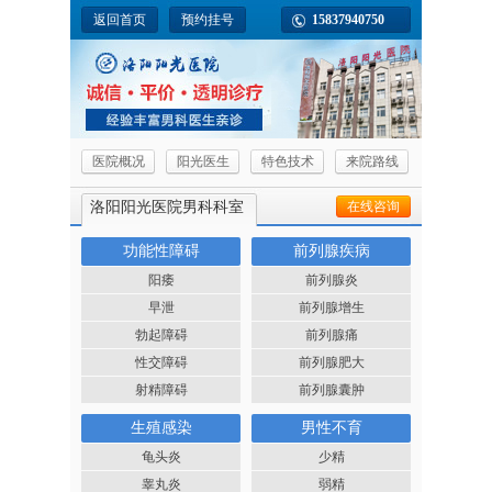
返回首页
预约挂号
15837940750
医院概况
阳光医生
特色技术
来院路线
洛阳阳光医院男科科室
在线咨询
功能性障碍
前列腺疾病
阳痿
前列腺炎
早泄
前列腺增生
勃起障碍
前列腺痛
性交障碍
前列腺肥大
射精障碍
前列腺囊肿
生殖感染
男性不育
龟头炎
少精
睾丸炎
弱精