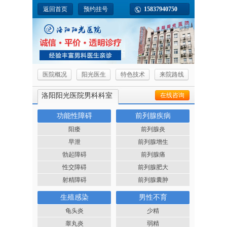
返回首页
预约挂号
15837940750
医院概况
阳光医生
特色技术
来院路线
洛阳阳光医院男科科室
在线咨询
功能性障碍
前列腺疾病
阳痿
前列腺炎
早泄
前列腺增生
勃起障碍
前列腺痛
性交障碍
前列腺肥大
射精障碍
前列腺囊肿
生殖感染
男性不育
龟头炎
少精
睾丸炎
弱精