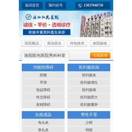
返回首页
预约挂号
15837940750
医院概况
阳光医生
特色技术
来院路线
洛阳阳光医院男科科室
在线咨询
功能性障碍
前列腺疾病
阳痿
前列腺炎
早泄
前列腺增生
勃起障碍
前列腺痛
性交障碍
前列腺肥大
射精障碍
前列腺囊肿
生殖感染
男性不育
龟头炎
少精
睾丸炎
弱精