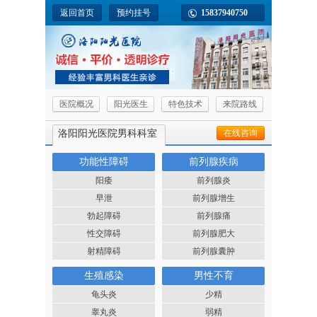
返回首页
预约挂号
15837940750
医院概况
阳光医生
特色技术
来院路线
洛阳阳光医院男科科室
在线咨询
功能性障碍
前列腺疾病
阳痿
前列腺炎
早泄
前列腺增生
勃起障碍
前列腺痛
性交障碍
前列腺肥大
射精障碍
前列腺囊肿
生殖感染
男性不育
龟头炎
少精
睾丸炎
弱精