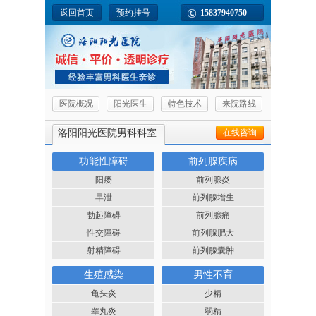
返回首页
预约挂号
15837940750
医院概况
阳光医生
特色技术
来院路线
洛阳阳光医院男科科室
在线咨询
功能性障碍
前列腺疾病
阳痿
前列腺炎
早泄
前列腺增生
勃起障碍
前列腺痛
性交障碍
前列腺肥大
射精障碍
前列腺囊肿
生殖感染
男性不育
龟头炎
少精
睾丸炎
弱精