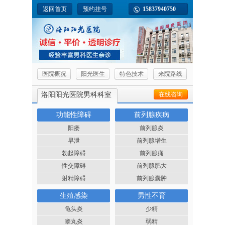
返回首页
预约挂号
15837940750
医院概况
阳光医生
特色技术
来院路线
洛阳阳光医院男科科室
在线咨询
功能性障碍
前列腺疾病
阳痿
前列腺炎
早泄
前列腺增生
勃起障碍
前列腺痛
性交障碍
前列腺肥大
射精障碍
前列腺囊肿
生殖感染
男性不育
龟头炎
少精
睾丸炎
弱精