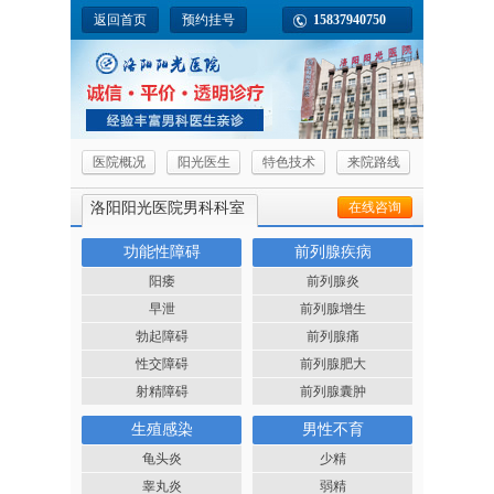
返回首页
预约挂号
15837940750
医院概况
阳光医生
特色技术
来院路线
洛阳阳光医院男科科室
在线咨询
功能性障碍
前列腺疾病
阳痿
前列腺炎
早泄
前列腺增生
勃起障碍
前列腺痛
性交障碍
前列腺肥大
射精障碍
前列腺囊肿
生殖感染
男性不育
龟头炎
少精
睾丸炎
弱精