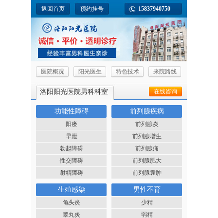
返回首页
预约挂号
15837940750
医院概况
阳光医生
特色技术
来院路线
洛阳阳光医院男科科室
在线咨询
功能性障碍
前列腺疾病
阳痿
前列腺炎
早泄
前列腺增生
勃起障碍
前列腺痛
性交障碍
前列腺肥大
射精障碍
前列腺囊肿
生殖感染
男性不育
龟头炎
少精
睾丸炎
弱精