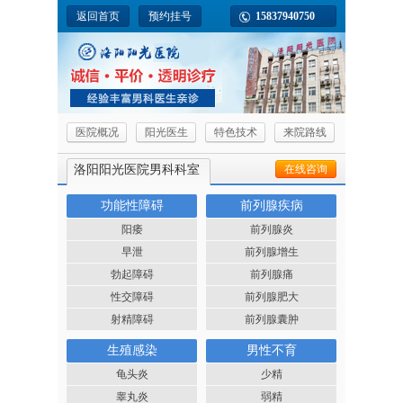
返回首页
预约挂号
15837940750
医院概况
阳光医生
特色技术
来院路线
洛阳阳光医院男科科室
在线咨询
功能性障碍
前列腺疾病
阳痿
前列腺炎
早泄
前列腺增生
勃起障碍
前列腺痛
性交障碍
前列腺肥大
射精障碍
前列腺囊肿
生殖感染
男性不育
龟头炎
少精
睾丸炎
弱精