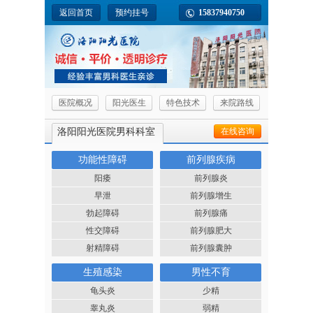
返回首页
预约挂号
15837940750
医院概况
阳光医生
特色技术
来院路线
洛阳阳光医院男科科室
在线咨询
功能性障碍
前列腺疾病
阳痿
前列腺炎
早泄
前列腺增生
勃起障碍
前列腺痛
性交障碍
前列腺肥大
射精障碍
前列腺囊肿
生殖感染
男性不育
龟头炎
少精
睾丸炎
弱精