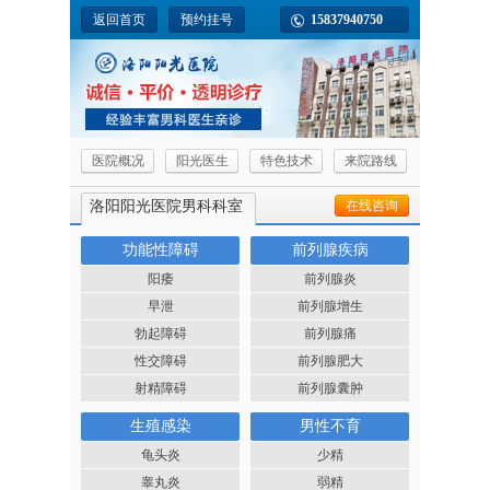
返回首页
预约挂号
15837940750
医院概况
阳光医生
特色技术
来院路线
洛阳阳光医院男科科室
在线咨询
功能性障碍
前列腺疾病
阳痿
前列腺炎
早泄
前列腺增生
勃起障碍
前列腺痛
性交障碍
前列腺肥大
射精障碍
前列腺囊肿
生殖感染
男性不育
龟头炎
少精
睾丸炎
弱精